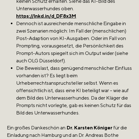
keinen Schutz erhalten. Siehe das KI-Bild des
Unterwasserhundes oben.
https://lnkd.in/d_DF8x3M
Dennoch ist ausreichende menschliche Eingabe in
zwei Szenarien möglich: Im Fall der (menschlichen)
Post-Adaption von KI-Ausgaben. Oder im Fall von
Prompting, vorausgesetzt, die Persönlichkeit des
Prompt-Autors spiegelt sich im Output wider (siehe
auch OLG Düsseldorf).
Die Beweislast, dass genügend menschlicher Einfluss
vorhanden ist? Es liegt beim
Urheberrechtsanspruchsteller selbst. Wenn es
offensichtlich ist, dass eine KI beteiligt war – wie auf
dem Bild des Unterwasserhundes. Da der Kläger die
Prompts nicht vorlegte, gab es keinen Schutz für das
Bild des Unterwasserhundes.
Ein großes Dankeschön an
Dr. Karsten Königer
für die
Einladung nach Hamburg und an Dr. Andreas Bothe