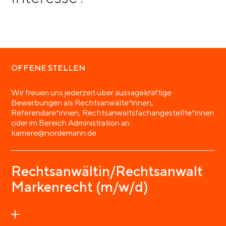
OFFENE STELLEN
Wir freuen uns jederzeit über aussagekräftige
Bewerbungen als Rechtsanwälte*innen,
Referendare*innen, Rechtsanwaltsfachangestellte*innen
oder im Bereich Administration an
karriere@nordemann.de
Rechtsanwältin/Rechtsanwalt
Markenrecht (m/w/d)