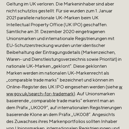
Geltung im UK verloren. Die Markeninhaber sind aber
nicht schutzlos gestellt: Für sie wurden zum 1. Januar
2021 parallele nationale UK-Marken beim UK
Intellectual Property Office (UK IPO) geschaffen.
Sämtliche am 31. Dezember 2020 eingetragenen
Unionsmarken und internationale Registrierungen mit
EU-Schutzerstreckung wurden unter identischer
Beibehaltung der Eintragungsdetails (Markenzeichen,
Waren- und Dienstleistungsverzeichnis sowie Priorität) in
nationale UK-Marken „geklont“. Diese geklonten
Marken werden im nationalen UK-Markenrecht als
„comparable trade marks“ bezeichnet und können im
Online-Register des UK IPO eingesehen werden (siehe
w
ww.gov.uk/search-for-trademark
). Auf Unionsmarken
basierende „comparable trade marks“ erkennt man an
dem Präfix „UK009“, auf internationalen Registrierungen
basierende Klone an dem Präfix „UK008“. Angesichts
des Zuwachses ihres Markenportfolios sollten Inhaber
von Unionsmarken, internationalen Registrierungen und