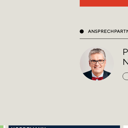
ANSPRECHPART
P
N