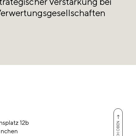
trategischer Verstärkung bei
erwertungsgesellschaften
nsplatz 12b
NACH OBEN
ünchen