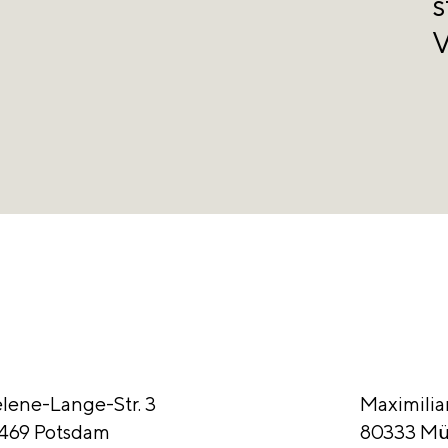
s
V
lene-Lange-Str. 3
Maximilia
469 Potsdam
80333 M