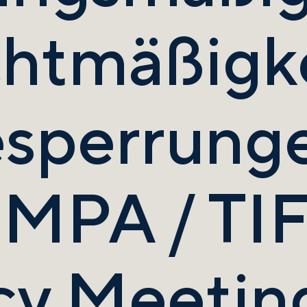
htmäßigke
sperrunge
 MPA / TI
cy Meetin