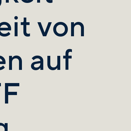
it von
n auf
FF
g