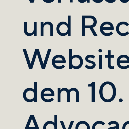
und Rec
Website
dem 10.
Advoca