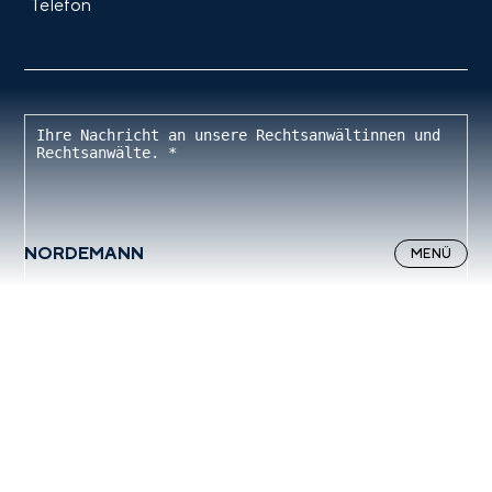
Weil wir geistiges Eigentum lieben.
Telefon
NORDEMANN
MENÜ
NORDEMANN
SCHLIESSEN
*Pflichfelder
Expertise
Ich akzeptiere die Datenschutzhinweise dieser Website und willige in die
Verarbeitung meiner Daten zur Kontaktaufnahme durch die Kanzlei
NORDEMANN ein.