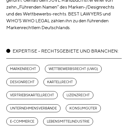
geführt. Gemäß dem JUVE Handbuch ist er einer von
zehn „Führenden Namen“ des Marken-/Designrechts
und des Wettbewerbs-rechts. BEST LAWYERS und
WHO’S WHO LEGAL zählen ihn zu den führenden
Markenrechtlern Deutschlands.
EXPERTISE – RECHTSGEBIETE UND BRANCHEN:
MARKENRECHT
WETTBEWERBSRECHT (UWG)
DESIGNRECHT
KARTELLRECHT
VERTRIEBSKARTELLRECHT
LIZENZRECHT
UNTERNEHMENSVERBÄNDE
KONSUMGÜTER
E-COMMERCE
LEBENSMITTELINDUSTRIE