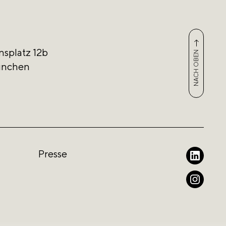
nsplatz 12b
NACH OBEN
ünchen
Presse