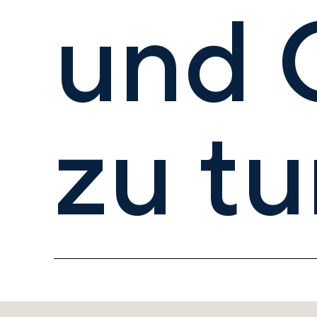
und G
zu t