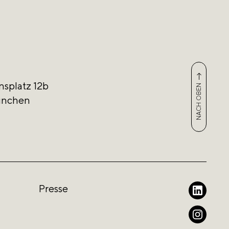
nsplatz 12b
NACH OBEN
ünchen
Presse