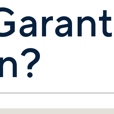
aranti
un?