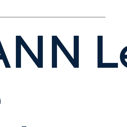
NN Le
e