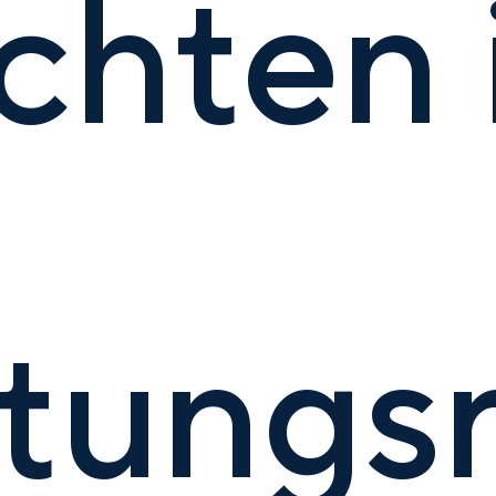
chten 
tungs