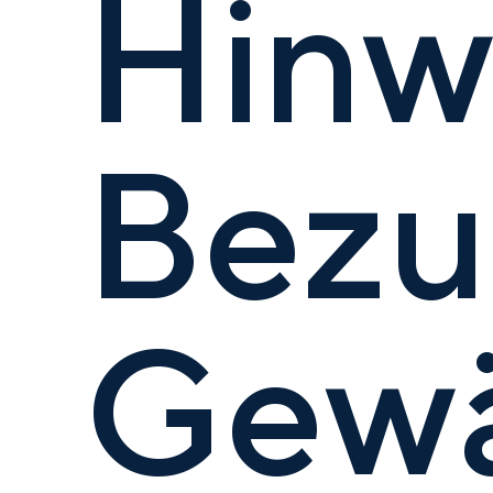
Hinwe
Bezu
Gewä