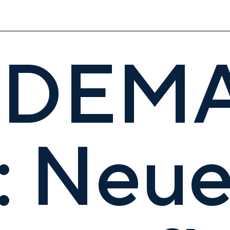
DEMA
t: Neu