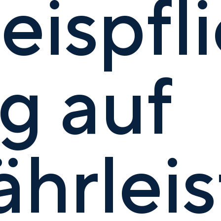
ispfli
g auf
hrleis