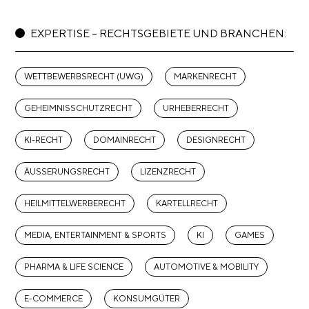
EXPERTISE – RECHTSGEBIETE UND BRANCHEN:
WETTBEWERBSRECHT (UWG)
MARKENRECHT
GEHEIMNISSCHUTZRECHT
URHEBERRECHT
KI-RECHT
DOMAINRECHT
DESIGNRECHT
ÄUSSERUNGSRECHT
LIZENZRECHT
HEILMITTELWERBERECHT
KARTELLRECHT
MEDIA, ENTERTAINMENT & SPORTS
KI
GAMES
PHARMA & LIFE SCIENCE
AUTOMOTIVE & MOBILITY
E-COMMERCE
KONSUMGÜTER